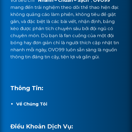
Với tiêu chí
“Nhanh – Chuẩn – Sạch”
,
OVO99
mang đến trải nghiệm theo dõi thể thao hiện đại:
không quảng cáo làm phiền, không tiêu đề giật
gân, và đặc biệt là các bài viết, nhận định, bảng
kèo được phân tích chuyên sâu bởi đội ngũ có
chuyên môn. Dù bạn là fan cuồng của một đội
bóng hay đơn giản chỉ là người thích cập nhật tin
nhanh mỗi ngày, OVO99 luôn sẵn sàng là nguồn
thông tin đáng tin cậy, tiện lợi và gần gũi.
Thông Tin:
Về Chúng Tôi
Điều Khoản Dịch Vụ: