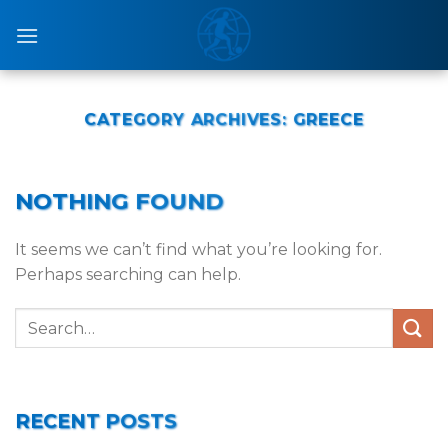
Skip
to
content
CATEGORY ARCHIVES:
GREECE
NOTHING FOUND
It seems we can’t find what you’re looking for.
Perhaps searching can help.
RECENT POSTS