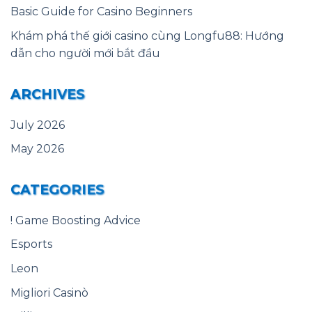
Basic Guide for Casino Beginners
Khám phá thế giới casino cùng Longfu88: Hướng
dẫn cho người mới bắt đầu
ARCHIVES
July 2026
May 2026
CATEGORIES
! Game Boosting Advice
Esports
Leon
Migliori Casinò