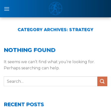
Skip
to
content
CATEGORY ARCHIVES:
STRATEGY
NOTHING FOUND
It seems we can’t find what you’re looking for.
Perhaps searching can help.
RECENT POSTS