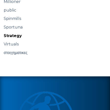
Millioner
public
Spinmills
Sportuna
Strategy
Virtuals
στοιχηματικες