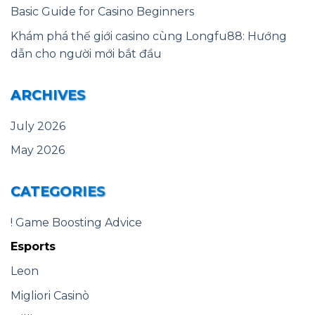
Basic Guide for Casino Beginners
Khám phá thế giới casino cùng Longfu88: Hướng
dẫn cho người mới bắt đầu
ARCHIVES
July 2026
May 2026
CATEGORIES
! Game Boosting Advice
Esports
Leon
Migliori Casinò