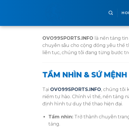
Skip
to
HO
content
OVO99SPORTS.INFO
là nền tảng ti
chuyên sâu cho cộng đồng yêu thể tha
liên tục, chúng tôi đang từng bước t
TẦM NHÌN & SỨ MỆNH
Tại
OVO99SPORTS.INFO
, chúng tôi 
niềm tự hào. Chính vì thế, nền tảng nà
định hình tư duy thể thao hiện đại.
Tầm nhìn:
Trở thành chuyên trang
tảng.