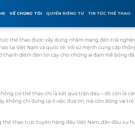
ME
VỀ CHÚNG TÔI
QUYỀN RIÊNG TƯ
TIN TỨC THỂ THAO
n tức thể thao được xây dựng nhằm mang đến trải nghi
o tại Việt Nam và quốc tế. Với sứ mệnh cung cấp thông
rở thành điểm đến tin cậy cho những ai đam mê bóng đá 
không coi thể thao chỉ là kết quả trận đấu – đó còn là c
y không chỉ dừng lại ở việc đưa tin, mà còn đóng vai trò
 thể thao trực tuyến hàng đầu Việt Nam, dẫn đầu xu h