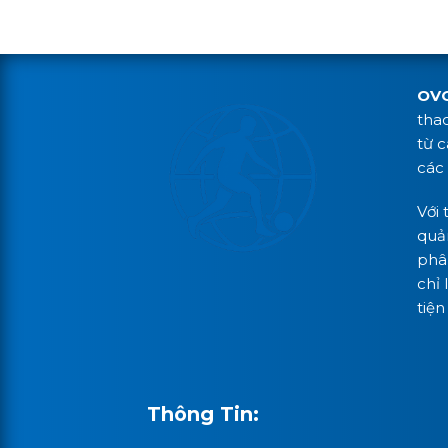
OV
thao
từ 
các
Với 
quản
phâ
chỉ 
tiện
Thông Tin: