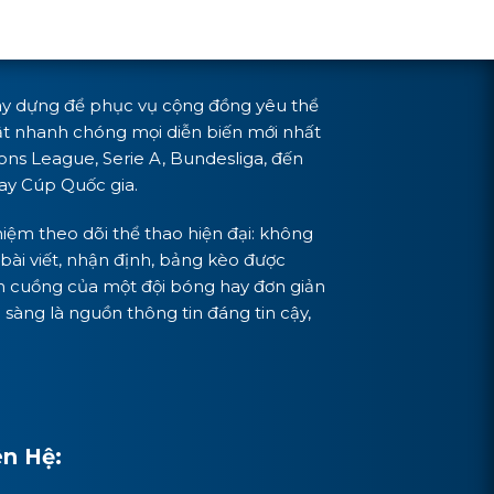
c xây dựng để phục vụ cộng đồng yêu thể
hật nhanh chóng mọi diễn biến mới nhất
ons League, Serie A, Bundesliga, đến
ay Cúp Quốc gia.
iệm theo dõi thể thao hiện đại: không
 bài viết, nhận định, bảng kèo được
n cuồng của một đội bóng hay đơn giản
 sàng là nguồn thông tin đáng tin cậy,
ên Hệ: