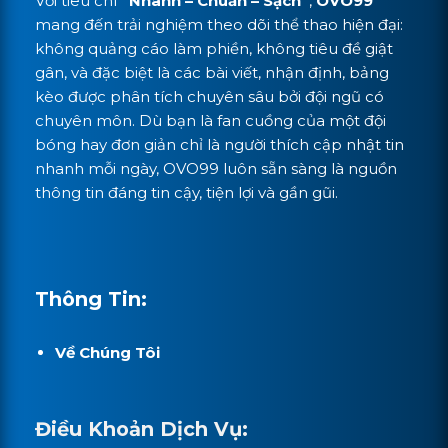
Với tiêu chí
“Nhanh – Chuẩn – Sạch”
,
OVO99
mang đến trải nghiệm theo dõi thể thao hiện đại:
không quảng cáo làm phiền, không tiêu đề giật
gân, và đặc biệt là các bài viết, nhận định, bảng
kèo được phân tích chuyên sâu bởi đội ngũ có
chuyên môn. Dù bạn là fan cuồng của một đội
bóng hay đơn giản chỉ là người thích cập nhật tin
nhanh mỗi ngày, OVO99 luôn sẵn sàng là nguồn
thông tin đáng tin cậy, tiện lợi và gần gũi.
Thông Tin:
Về Chúng Tôi
Điều Khoản Dịch Vụ: