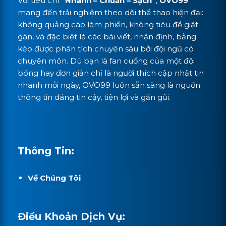
Với tiêu chí
“Nhanh – Chuẩn – Sạch”
,
OVO99
mang đến trải nghiệm theo dõi thể thao hiện đại:
không quảng cáo làm phiền, không tiêu đề giật
gân, và đặc biệt là các bài viết, nhận định, bảng
kèo được phân tích chuyên sâu bởi đội ngũ có
chuyên môn. Dù bạn là fan cuồng của một đội
bóng hay đơn giản chỉ là người thích cập nhật tin
nhanh mỗi ngày, OVO99 luôn sẵn sàng là nguồn
thông tin đáng tin cậy, tiện lợi và gần gũi.
Thông Tin:
Về Chúng Tôi
Điều Khoản Dịch Vụ: