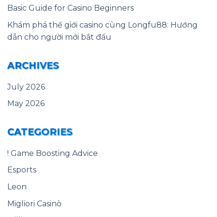
Basic Guide for Casino Beginners
Khám phá thế giới casino cùng Longfu88: Hướng
dẫn cho người mới bắt đầu
ARCHIVES
July 2026
May 2026
CATEGORIES
! Game Boosting Advice
Esports
Leon
Migliori Casinò