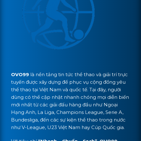
OVO99
là nền tảng tin tức thể thao và giải trí trực
tuyến được xây dựng để phục vụ cộng đồng yêu
thể thao tại Việt Nam và quốc tế. Tại đây, người
dùng có thể cập nhật nhanh chóng mọi diễn biến
mới nhất từ các giải đấu hàng đầu như Ngoại
Hạng Anh, La Liga, Champions League, Serie A,
Bundesliga, đến các sự kiện thể thao trong nước
như V-League, U23 Việt Nam hay Cúp Quốc gia.