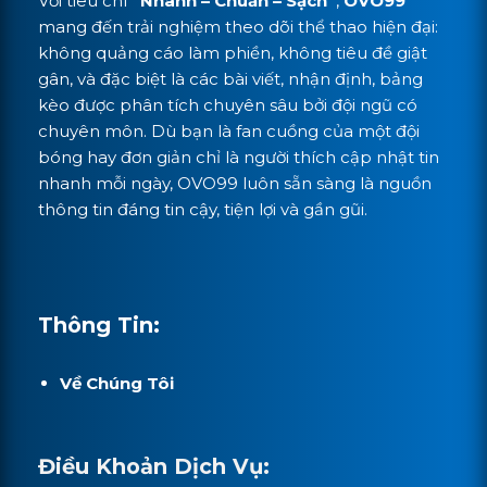
Với tiêu chí
“Nhanh – Chuẩn – Sạch”
,
OVO99
mang đến trải nghiệm theo dõi thể thao hiện đại:
không quảng cáo làm phiền, không tiêu đề giật
gân, và đặc biệt là các bài viết, nhận định, bảng
kèo được phân tích chuyên sâu bởi đội ngũ có
chuyên môn. Dù bạn là fan cuồng của một đội
bóng hay đơn giản chỉ là người thích cập nhật tin
nhanh mỗi ngày, OVO99 luôn sẵn sàng là nguồn
thông tin đáng tin cậy, tiện lợi và gần gũi.
Thông Tin:
Về Chúng Tôi
Điều Khoản Dịch Vụ: