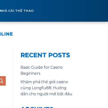
NHÀ CÁI THỂ THAO
NLINE
RECENT POSTS
Basic Guide for Casino
Beginners
Khám phá thế giới casino
cùng Longfu88: Hướng
dẫn cho người mới bắt đầu