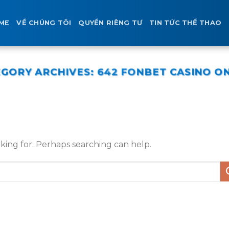
ME
VỀ CHÚNG TÔI
QUYỀN RIÊNG TƯ
TIN TỨC THỂ THAO
EGORY ARCHIVES:
642 FONBET CASINO O
oking for. Perhaps searching can help.