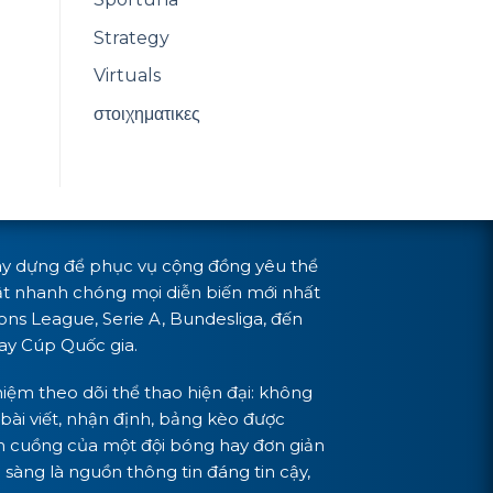
Strategy
Virtuals
στοιχηματικες
c xây dựng để phục vụ cộng đồng yêu thể
hật nhanh chóng mọi diễn biến mới nhất
ons League, Serie A, Bundesliga, đến
ay Cúp Quốc gia.
iệm theo dõi thể thao hiện đại: không
 bài viết, nhận định, bảng kèo được
n cuồng của một đội bóng hay đơn giản
 sàng là nguồn thông tin đáng tin cậy,