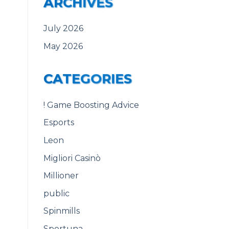
ARCHIVES
July 2026
May 2026
CATEGORIES
! Game Boosting Advice
Esports
Leon
Migliori Casinò
Millioner
public
Spinmills
Sportuna