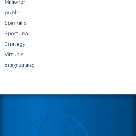
Millioner
public
Spinmills
Sportuna
Strategy
Virtuals
στοιχηματικες