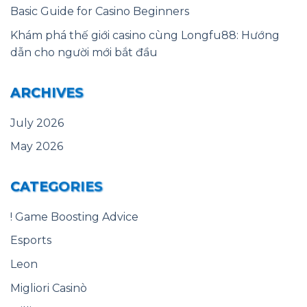
Basic Guide for Casino Beginners
Khám phá thế giới casino cùng Longfu88: Hướng
dẫn cho người mới bắt đầu
ARCHIVES
July 2026
May 2026
CATEGORIES
! Game Boosting Advice
Esports
Leon
Migliori Casinò