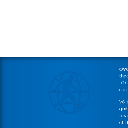
OV
thao
từ 
các
Với 
quản
phâ
chỉ 