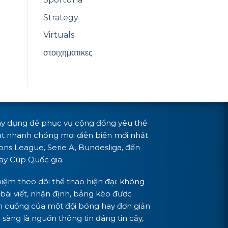
Strategy
Virtuals
στοιχηματικες
c xây dựng để phục vụ cộng đồng yêu thể
hật nhanh chóng mọi diễn biến mới nhất
ons League, Serie A, Bundesliga, đến
ay Cúp Quốc gia.
iệm theo dõi thể thao hiện đại: không
 bài viết, nhận định, bảng kèo được
n cuồng của một đội bóng hay đơn giản
 sàng là nguồn thông tin đáng tin cậy,