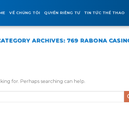
ME
VỀ CHÚNG TÔI
QUYỀN RIÊNG TƯ
TIN TỨC THỂ THAO
CATEGORY ARCHIVES:
769 RABONA CASIN
oking for. Perhaps searching can help.