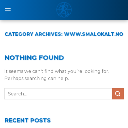
Skip
to
content
CATEGORY ARCHIVES:
WWW.SMALOKALT.NO
NOTHING FOUND
It seems we can’t find what you’re looking for.
Perhaps searching can help.
RECENT POSTS