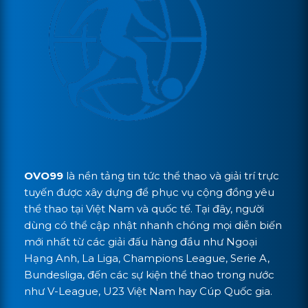
OVO99
là nền tảng tin tức thể thao và giải trí trực
tuyến được xây dựng để phục vụ cộng đồng yêu
thể thao tại Việt Nam và quốc tế. Tại đây, người
dùng có thể cập nhật nhanh chóng mọi diễn biến
mới nhất từ các giải đấu hàng đầu như Ngoại
Hạng Anh, La Liga, Champions League, Serie A,
Bundesliga, đến các sự kiện thể thao trong nước
như V-League, U23 Việt Nam hay Cúp Quốc gia.