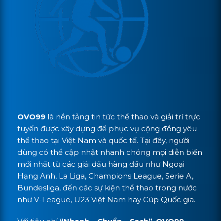
OVO99
là nền tảng tin tức thể thao và giải trí trực
tuyến được xây dựng để phục vụ cộng đồng yêu
thể thao tại Việt Nam và quốc tế. Tại đây, người
dùng có thể cập nhật nhanh chóng mọi diễn biến
mới nhất từ các giải đấu hàng đầu như Ngoại
Hạng Anh, La Liga, Champions League, Serie A,
Bundesliga, đến các sự kiện thể thao trong nước
như V-League, U23 Việt Nam hay Cúp Quốc gia.